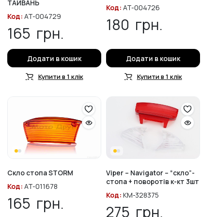
ТАЙВАНЬ
Код:
AT-004726
Код:
AT-004729
180
грн.
165
грн.
Додати в кошик
Додати в кошик
Купити в 1 клік
Купити в 1 клік
Скло стопа STORM
Viper – Navigator – “скло”-
стопа + поворотів к-кт 3шт
Код:
AT-011678
Код:
KM-328375
165
грн.
275
грн.