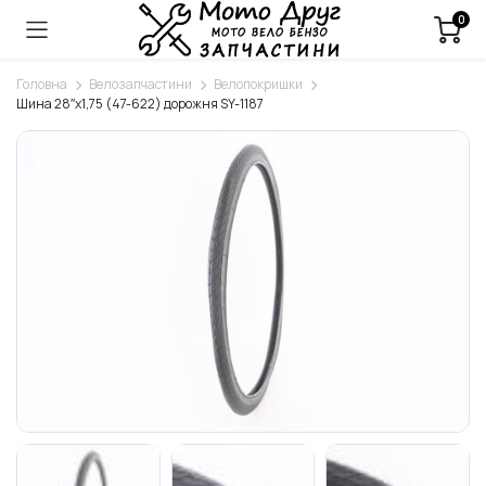
0
Головна
Велозапчастини
Велопокришки
Шина 28″х1,75 (47-622) дорожня SY-1187