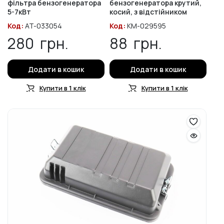
фільтра бензогенератора
бензогенератора крутий,
5-7кВт
косий, з відстійником
Код:
AT-033054
Код:
KM-029595
280
грн.
88
грн.
Додати в кошик
Додати в кошик
Купити в 1 клік
Купити в 1 клік