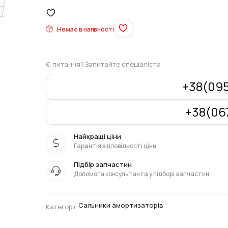
Оригінальна
Поточна
ціна:
ціна:
Немає в наявності
500
440
грн..
грн..
Є питання? Запитайте спеціаліста
+38(095
+38(067
Найкращі ціни
Гарантія відповідності ціни
Підбір запчастин
Допомога консультанта у підборі запчастин
Сальники амортизаторів
Категорії