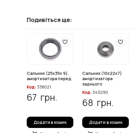
Подивіться ще:
Сальник (25x35x 9),
Сальник (10x22x7)
амортизатора перед.
амортизатора
заднього
Код:
338021
Код:
343290
67
грн.
68
грн.
Додати в кошик
Додати в кошик