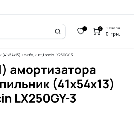
0 Товарів
0
0
грн.
(41x54x13) + скоба, к-кт, Loncin LX250GY-3
1) амортизатора
-пильник (41x54x13)
cin LX250GY-3