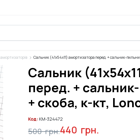
 амортизаторів
Сальник (41x54x11) амортизатора перед. + сальник-пильник 
Сальник (41x54x1
перед. + сальник
+ скоба, к-кт, Lon
Код:
KM-324472
440
грн.
500
грн.