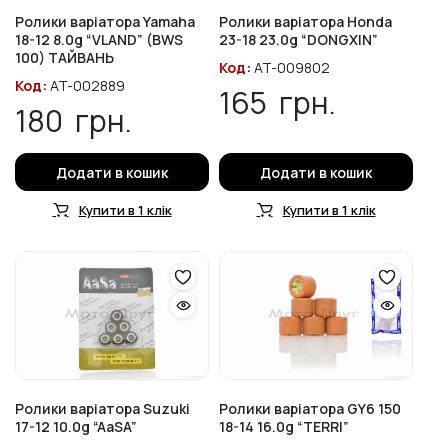
Ролики варіатора Yamaha
Ролики варіатора Honda
18-12 8.0g “VLAND” (BWS
23-18 23.0g “DONGXIN”
100) ТАЙВАНЬ
Код:
AT-009802
Код:
AT-002889
165
грн.
180
грн.
Додати в кошик
Додати в кошик
Купити в 1 клік
Купити в 1 клік
Ролики варіатора Suzuki
Ролики варіатора GY6 150
17-12 10.0g “AaSA”
18-14 16.0g “TERRI”