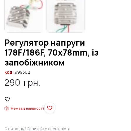
Регулятор напруги
178F/186F, 70x78mm, із
запобіжником
Код:
999302
290
грн.
Немає в наявності
Є питання? Запитайте спеціаліста