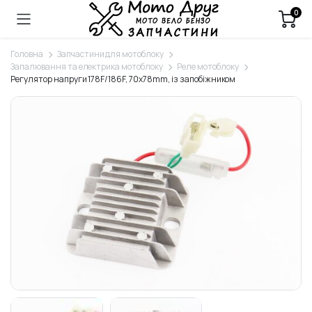
0
Головна
Запчастини для мотоблоку
Запалювання та електрика мотоблоку
Реле мотоблоку
Регулятор напруги 178F/186F, 70x78mm, із запобіжником