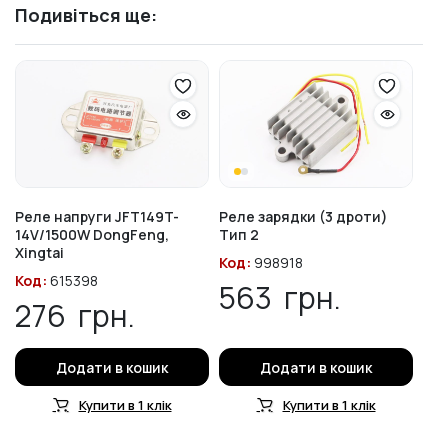
Подивіться ще:
Реле напруги JFT149T-
Реле зарядки (3 дроти)
14V/1500W DongFeng,
Тип 2
Xingtai
Код:
998918
Код:
615398
563
грн.
276
грн.
Додати в кошик
Додати в кошик
Купити в 1 клік
Купити в 1 клік