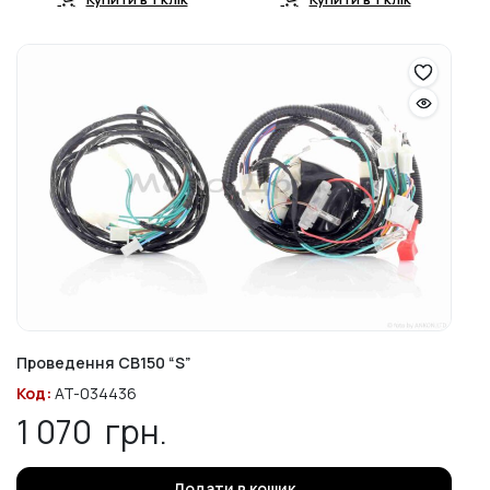
Проведення CB150 “S”
Код:
AT-034436
1 070
грн.
Додати в кошик