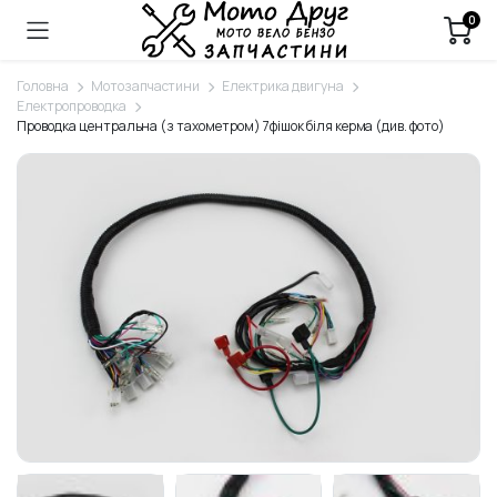
0
Головна
Мотозапчастини
Електрика двигуна
Електропроводка
Проводка центральна (з тахометром) 7фішок біля керма (див. фото)