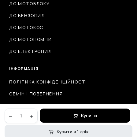
ДО МОТОБЛОКУ
ДО БЕНЗОПИЛ
ДО МОТОКОС
ДО МОТОПОМПИ
ДО ЕЛЕКТРОПИЛ
ІНФОРМАЦІЯ
ПОЛІТИКА КОНФІДЕНЦІЙНОСТІ
ОБМІН І ПОВЕРНЕННЯ
ДОСТАВКА ТА ОПЛАТА
Проводка
Купити
центральна
(з
тахометром)
Купити в 1 клік
© 2026 ІНТЕРНЕТ-МАГАЗИН MOTODRUG.COM.UA
7фішок