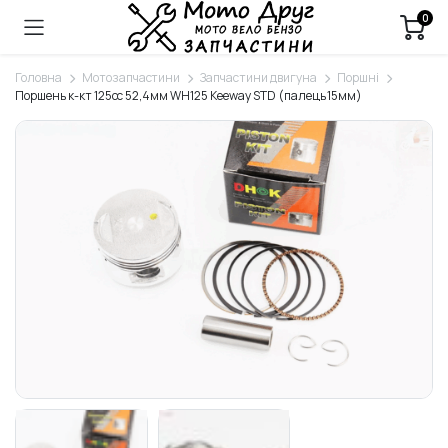
0
Головна
Мотозапчастини
Запчастини двигуна
Поршні
Поршень к-кт 125cc 52,4мм WH125 Keeway STD (палець 15мм)