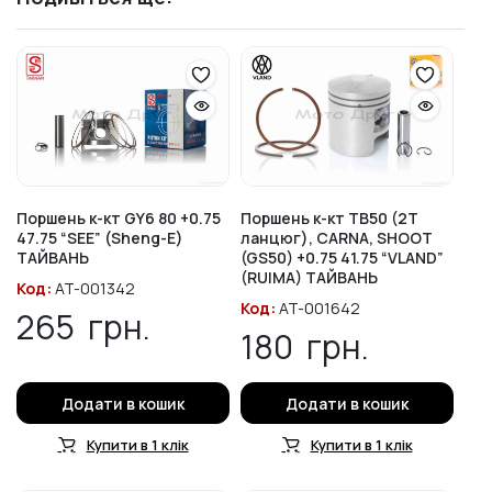
Поршень к-кт GY6 80 +0.75
Поршень к-кт TB50 (2T
47.75 “SEE” (Sheng-E)
ланцюг), CARNA, SHOOT
ТАЙВАНЬ
(GS50) +0.75 41.75 “VLAND”
(RUIMA) ТАЙВАНЬ
Код:
AT-001342
Код:
AT-001642
265
грн.
180
грн.
Додати в кошик
Додати в кошик
Купити в 1 клік
Купити в 1 клік