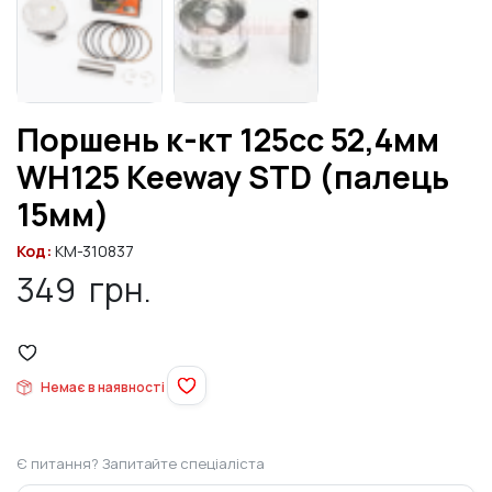
Поршень к-кт 125cc 52,4мм
WH125 Keeway STD (палець
15мм)
Код:
KM-310837
349
грн.
Немає в наявності
Є питання? Запитайте спеціаліста