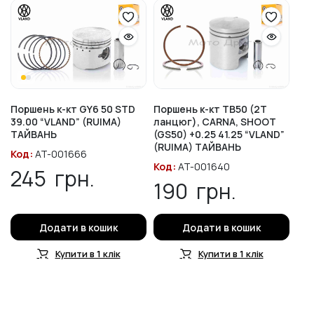
Поршень к-кт GY6 50 STD
Поршень к-кт TB50 (2T
39.00 “VLAND” (RUIMA)
ланцюг), CARNA, SHOOT
ТАЙВАНЬ
(GS50) +0.25 41.25 “VLAND”
(RUIMA) ТАЙВАНЬ
Код:
AT-001666
Код:
AT-001640
245
грн.
190
грн.
Додати в кошик
Додати в кошик
Купити в 1 клік
Купити в 1 клік