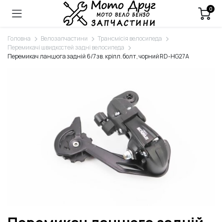
0
Головна
Велозапчастини
Трансмісія велосипеда
Перемикачі швидкостей задні велосипеда
Перемикач ланцюга задній 6/7зв. кріпл. болт, чорний RD-HG27A