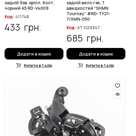
задній 9зв. кріпл. болт,
задній вело гак, 7
чорний A5 RD-V4009
швидкостей “SHMN
Tourney” #RD-TY21-
Код:
411748
7/XMN-050
433
грн.
Код:
AT-029347
685
грн.
Додати в кошик
Додати в кошик
Купити в 1 клік
Купити в 1 клік