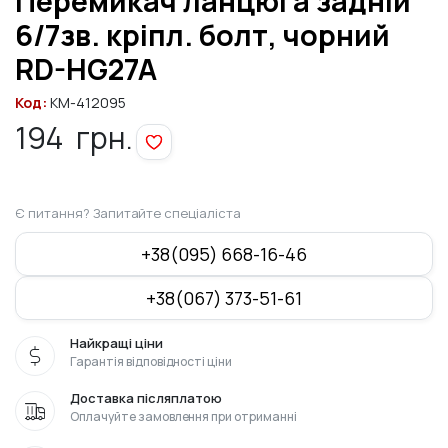
Перемикач ланцюга задній
6/7зв. кріпл. болт, чорний
RD-HG27A
Код:
KM-412095
194
грн.
Є питання? Запитайте спеціаліста
+38(095) 668-16-46
+38(067) 373-51-61
Найкращі ціни
Гарантія відповідності ціни
Доставка післяплатою
Оплачуйте замовлення при отриманні