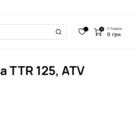
0 Товарів
0
0
грн.
а TTR 125, ATV