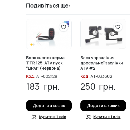
Подивіться ще:
Блок кнопок керма
Блок управління
TTR 125, ATV пуск
дросельної заслінки
“LIPAI” (червона)
ATV #2
Код:
AT-002128
Код:
AT-033602
183
грн.
250
грн.
Додати в кошик
Додати в кошик
Купити в 1 клік
Купити в 1 клік