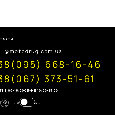
ТАКТИ
il@motodrug.com.ua
38(095) 668-16-46
38(067) 373-51-61
Т 9:00-18:00
CБ-НД 10:00-15:00
UA
RU