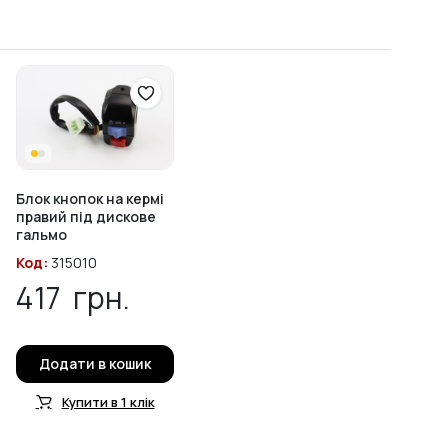
Блок кнопок на кермі
правий під дискове
гальмо
Код:
315010
417
грн.
Додати в кошик
Купити в 1 клік