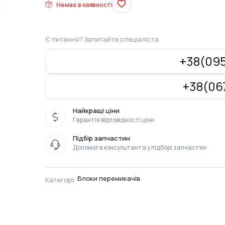
Немає в наявності
Є питання? Запитайте спеціаліста
+38(095
+38(067
Найкращі ціни
Гарантія відповідності ціни
Підбір запчастин
Допомога консультанта у підборі запчастин
Блоки перемикачів
Категорії