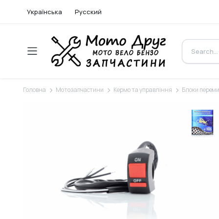
Українська
Русский
Головна
Мотозапчастини
Кермо та управління
Блоки переми