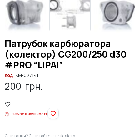
Патрубок карбюратора
(колектор) CG200/250 d30
#PRO “LIPAI”
Код:
KM-027141
200
грн.
Немає в наявності
Є питання? Запитайте спеціаліста