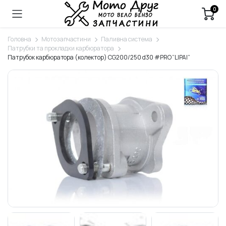
0
Головна
Мотозапчастини
Паливна система
Патрубки та прокладки карбюратора
Патрубок карбюратора (колектор) CG200/250 d30 #PRO “LIPAI”