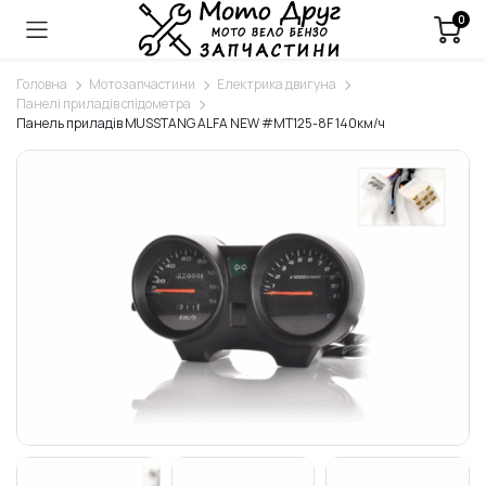
0
Головна
Мотозапчастини
Електрика двигуна
Панелі приладів спідометра
Панель приладів MUSSTANG ALFA NEW #MT125-8F 140км/ч