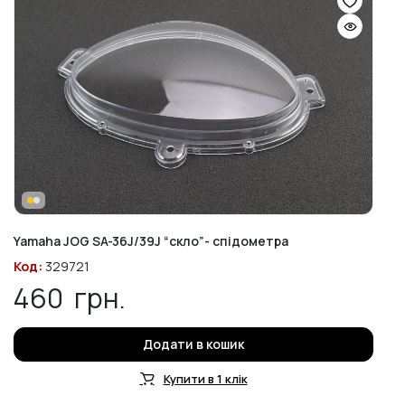
Yamaha JOG SA-36J/39J “скло”- спідометра
Код:
329721
460
грн.
Додати в кошик
Купити в 1 клік