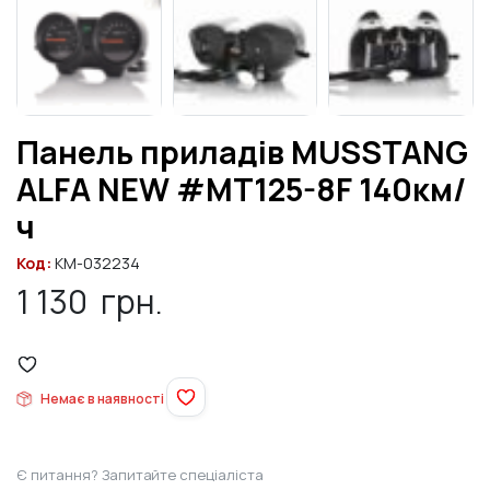
Панель приладів MUSSTANG
ALFA NEW #MT125-8F 140км/
ч
Код:
KM-032234
1 130
грн.
Немає в наявності
Є питання? Запитайте спеціаліста