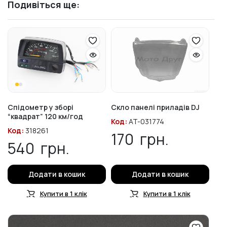
Подивіться ще:
Спідометр у зборі
Скло панелі приладів DJ
“квадрат” 120 км/год
Код:
AT-031774
Код:
318261
170
грн.
540
грн.
Додати в кошик
Додати в кошик
Купити в 1 клік
Купити в 1 клік