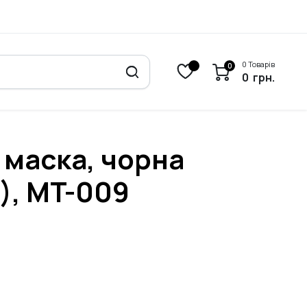
0 Товарів
0
0
грн.
 маска, чорна
), MT-009