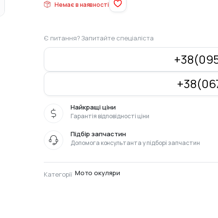
Немає в наявності
Є питання? Запитайте спеціаліста
+38(095
+38(067
Найкращі ціни
Гарантія відповідності ціни
Підбір запчастин
Допомога консультанта у підборі запчастин
Мото окуляри
Категорії