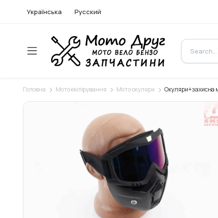
Українська
Русский
Головна
Мото екіпірування
Мото окуляри
Окуляри+захисна м