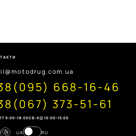
ТАКТИ
il@motodrug.com.ua
38(095) 668-16-46
38(067) 373-51-61
Т 9:00-18:00
CБ-НД 10:00-15:00
UA
RU