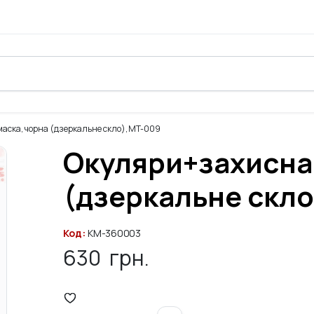
аска, чорна (дзеркальне скло), MT-009
Окуляри+захисна
(дзеркальне скло
Код:
KM-360003
630
грн.