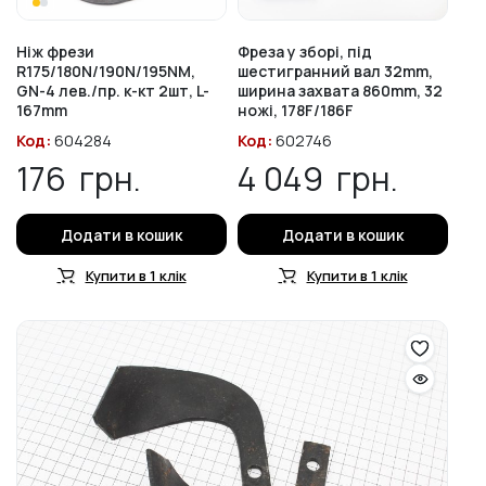
Ніж фрези
Фреза у зборі, під
R175/180N/190N/195NM,
шестигранний вал 32mm,
GN-4 лев./пр. к-кт 2шт, L-
ширина захвата 860mm, 32
167mm
ножі, 178F/186F
Код:
604284
Код:
602746
176
грн.
4 049
грн.
Додати в кошик
Додати в кошик
Купити в 1 клік
Купити в 1 клік