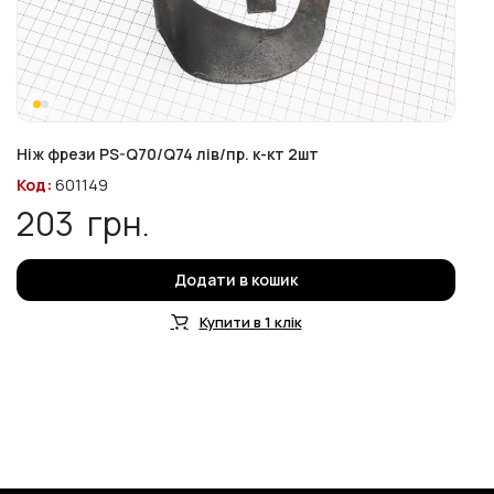
Ніж фрези PS-Q70/Q74 лів/пр. к-кт 2шт
Код:
601149
203
грн.
Додати в кошик
Купити в 1 клік