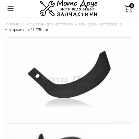
0
Головна
Запчастини для мотоблоку
Ножі фрези мотоблоку
Ніж фрези лівий L-175mm