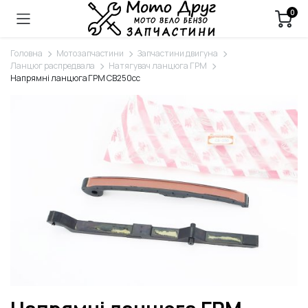
0
Головна
Мотозапчастини
Запчастини двигуна
Ланцюг распредвала
Натягувач ланцюга ГРМ
Напрямні ланцюга ГРМ СВ250cc