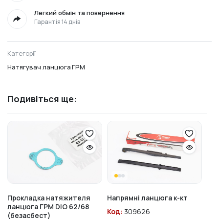
Легкий обмін та повернення
Гарантія 14 днів
Категорії
Натягувач ланцюга ГРМ
Подивіться ще:
Прокладка натяжителя
Напрямні ланцюга к-кт
ланцюга ГРМ DIO 62/68
Код:
309626
(безасбест)