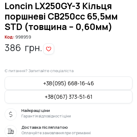
Loncin LX250GY-3 Кільця
поршневі СВ250cc 65,5мм
STD (товщина – 0,60мм)
Код:
998959
386
грн.
Є питання? Запитайте спеціаліста
+38(095) 668-16-46
+38(067) 373-51-61
Найкращі ціни
Гарантія відповідності ціни
Доставка післяплатою
Оплачуйте замовлення при отриманні