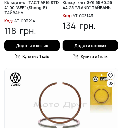
Кільця к-кт TACT AF16 STD
Кільця к-кт GY6 65 +0.25
41.00 “SEE” (Sheng-E)
44.25 “VLAND” ТАЙВАНЬ
ТАЙВАНЬ
Код:
AT-003143
Код:
AT-003214
134
грн.
118
грн.
Додати в кошик
Додати в кошик
Купити в 1 клік
Купити в 1 клік