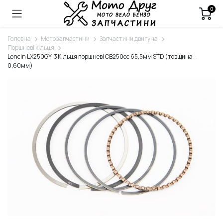
0
Головна
Мотозапчастини
Запчастини двигуна
Поршневі кільця
Loncin LX250GY-3 Кільця поршневі СВ250cc 65,5мм STD (товщина –
0,60мм)