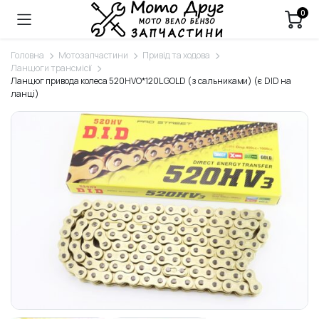
0
Головна
Мотозапчастини
Привід та ходова
Ланцюги трансмісії
Ланцюг привода колеса 520HVO*120L GOLD (з сальниками) (є DID на
ланці)