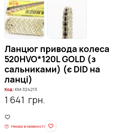
Ланцюг привода колеса
520HVO*120L GOLD (з
сальниками) (є DID на
ланці)
Код:
KM-324213
1 641
грн.
Немає в наявності