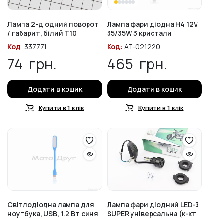
Лампа 2-діодний поворот
Лампа фари діодна H4 12V
/ габарит, білий T10
35/35W 3 кристали
Код:
337771
Код:
AT-021220
74
грн.
465
грн.
Додати в кошик
Додати в кошик
Купити в 1 клік
Купити в 1 клік
Світлодіодна лампа для
Лампа фари діодний LED-3
ноутбука, USB, 1.2 Вт синя
SUPER універсальна (к-кт