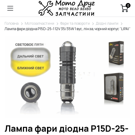
0
Головна
Мотозапчастини
Фари та повороти
Діодні лампи
Лампа фари діодна P15D-25-1 12V 35/35W 1 вус, лінза, чорний корпус “LIPAI”
Лампа фари діодна P15D-25-