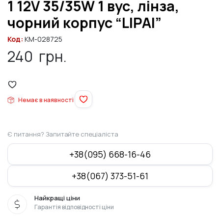
1 12V 35/35W 1 вус, лінза,
чорний корпус “LIPAI”
Код:
KM-028725
240
грн.
Немає в наявності
Є питання? Запитайте спеціаліста
+38(095) 668-16-46
+38(067) 373-51-61
Найкращі ціни
Гарантія відповідності ціни