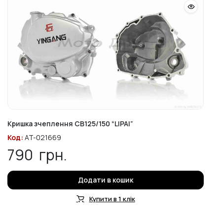
Кришка зчеплення CB125/150 “LIPAI”
Код:
AT-021669
790
грн.
Додати в кошик
Купити в 1 клік