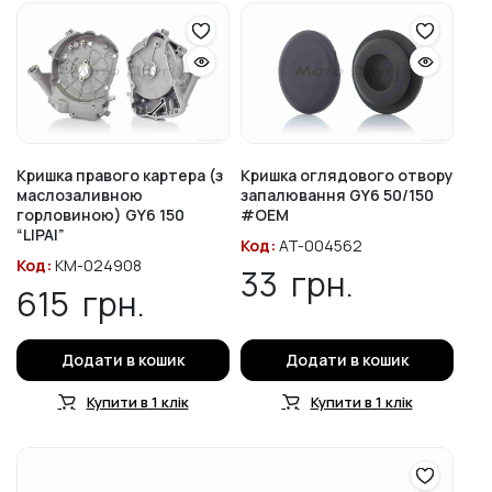
Кришка правого картера (з
Кришка оглядового отвору
маслозаливною
запалювання GY6 50/150
горловиною) GY6 150
#OEM
“LIPAI”
Код:
AT-004562
Код:
KM-024908
33
грн.
615
грн.
Додати в кошик
Додати в кошик
Купити в 1 клік
Купити в 1 клік