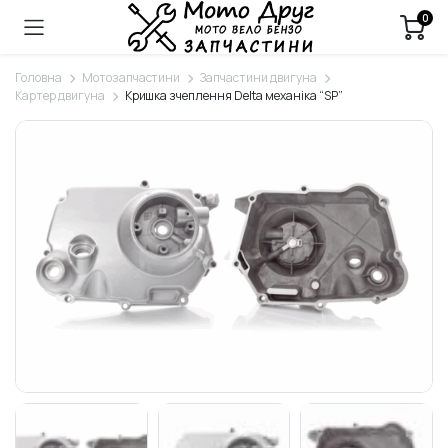
0
Головна
Мотозапчастини
Запчастини двигуна
Картер двигуна
Кришка зчеплення Delta механіка “SP”