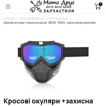
0
Головна
Мото екіпірування
Мото окуляри
Кросові окуляри +захисна маска “BEON” #B02, чорна, візор хамелеон
Кросові окуляри +захисна