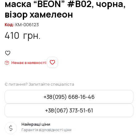
маска “BEON” #B02, чорна,
візор хамелеон
Код:
KM-006123
410
грн.
Немає в наявності
Є питання? Запитайте спеціаліста
+38(095) 668-16-46
+38(067) 373-51-61
Найкращі ціни
Гарантія відповідності ціни