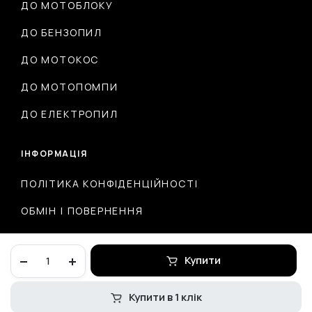
ДО МОТОБЛОКУ
ДО БЕНЗОПИЛ
ДО МОТОКОС
ДО МОТОПОМПИ
ДО ЕЛЕКТРОПИЛ
ІНФОРМАЦІЯ
ПОЛІТИКА КОНФІДЕНЦІЙНОСТІ
ОБМІН І ПОВЕРНЕННЯ
ДОСТАВКА ТА ОПЛАТА
Кронштейн
Купити
#02
quantity
Купити в 1 клік
© 2026 ІНТЕРНЕТ-МАГАЗИН MOTODRUG.COM.UA