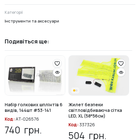
Категорії
Інструменти та аксесуари
Подивіться ще:
Набір голкових шплінтів 6
Жилет безпеки
видів, 144шт #53-141
світловідбиваюча сітка
LED, XL (58*56см)
Код:
AT-026576
Код:
337326
740
грн.
504
грн.