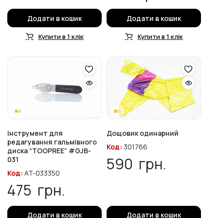
Додати в кошик
Додати в кошик
Купити в 1 клік
Купити в 1 клік
Інструмент для
Дощовик одинарний
редагування гальмівного
Код:
301766
диска “TOOPREE” #GJB-
590
грн.
031
Код:
AT-033350
475
грн.
Додати в кошик
Додати в кошик