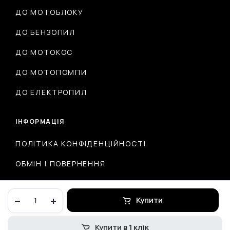
ДО МОТОБЛОКУ
ДО БЕНЗОПИЛ
ДО МОТОКОС
ДО МОТОПОМПИ
ДО ЕЛЕКТРОПИЛ
ІНФОРМАЦІЯ
ПОЛІТИКА КОНФІДЕНЦІЙНОСТІ
ОБМІН І ПОВЕРНЕННЯ
ДОСТАВКА ТА ОПЛАТА
Кожух
Купити
ланцюга
трансмісії
TTR
Купити в 1 клік
© 2026 ІНТЕРНЕТ-МАГАЗИН MOTODRUG.COM.UA
125