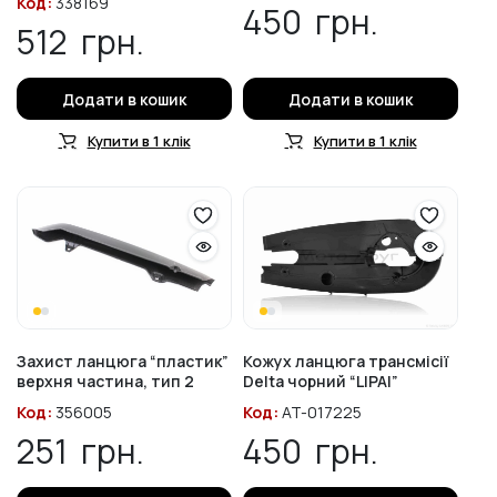
Код:
338169
450
грн.
512
грн.
Додати в кошик
Додати в кошик
Купити в 1 клік
Купити в 1 клік
Захист ланцюга “пластик”
Кожух ланцюга трансмісії
верхня частина, тип 2
Delta чорний “LIPAI”
Код:
356005
Код:
AT-017225
251
грн.
450
грн.