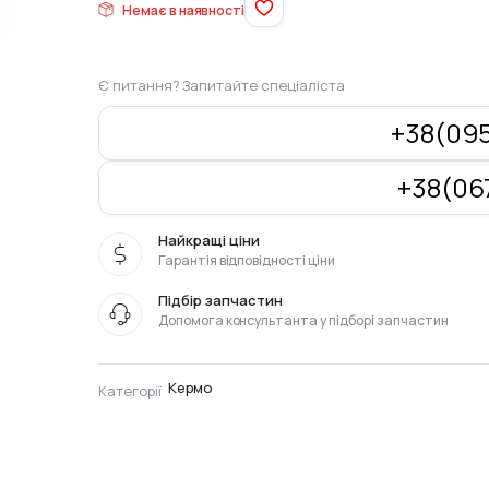
Немає в наявності
800
711
грн..
грн..
Є питання? Запитайте спеціаліста
+38(095
+38(067
Найкращі ціни
Гарантія відповідності ціни
Підбір запчастин
Допомога консультанта у підборі запчастин
Кермо
Категорії