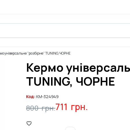
мо універсальне “розбірне” TUNING, ЧОРНЕ
Кермо універсаль
TUNING, ЧОРНЕ
Код:
KM-324949
711
грн.
800
грн.
Оригінальна
Поточна
ціна:
ціна: