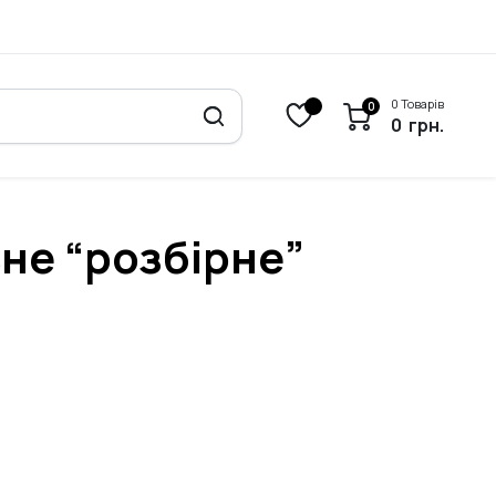
0 Товарів
0
0
грн.
не “розбірне”