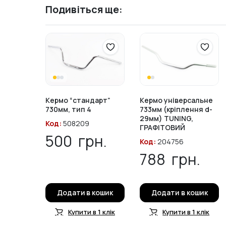
Подивіться ще:
Кермо “стандарт”
Кермо універсальне
730мм, тип 4
733мм (кріплення d-
29мм) TUNING,
Код:
508209
ГРАФІТОВИЙ
500
грн.
Код:
204756
788
грн.
Додати в кошик
Додати в кошик
Купити в 1 клік
Купити в 1 клік