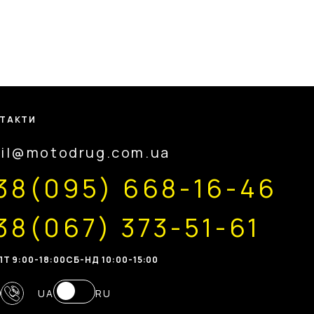
ТАКТИ
il@motodrug.com.ua
38(095) 668-16-46
38(067) 373-51-61
Т 9:00-18:00
CБ-НД 10:00-15:00
UA
RU