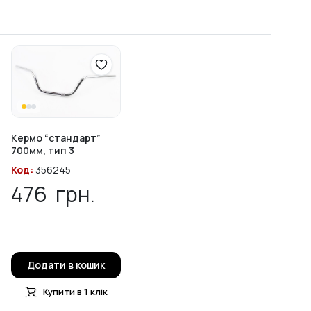
Кермо “стандарт”
700мм, тип 3
Код:
356245
476
грн.
Додати в кошик
Купити в 1 клік