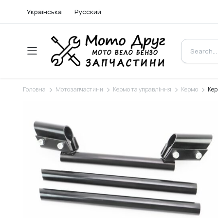
Українська
Русский
Головна
Мотозапчастини
Кермо та управління
Кермо
Кер