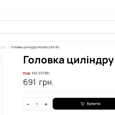
ндра
Головка циліндру Honda LEAD 90
Головка циліндру
Код:
KM-331381
691
грн.
Головка
Купити
циліндру
Honda
LEAD