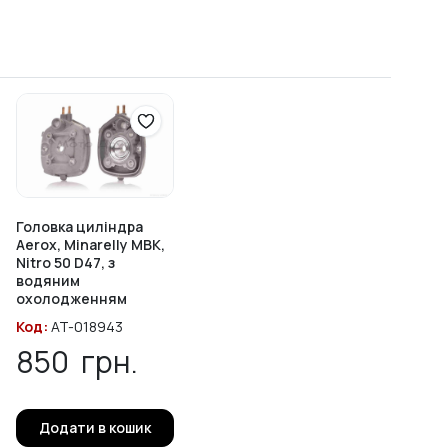
Головка циліндра
Aerox, Minarelly MBK,
Nitro 50 D47, з
водяним
охолодженням
Код:
AT-018943
850
грн.
Додати в кошик