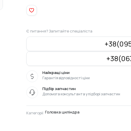
90
quantity
Є питання? Запитайте спеціаліста
+38(095
+38(067
Найкращі ціни
Гарантія відповідності ціни
Підбір запчастин
Допомога консультанта у підборі запчастин
Головка циліндра
Категорії