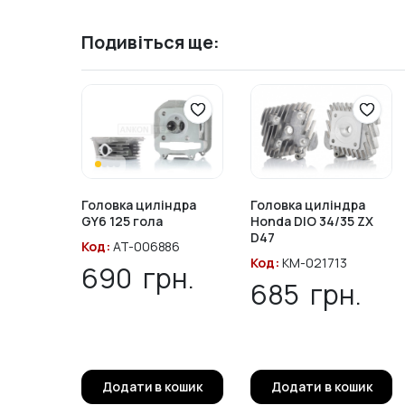
Подивіться ще:
Головка циліндра
Головка циліндра
GY6 125 гола
Honda DIO 34/35 ZX
D47
Код:
AT-006886
Код:
KM-021713
690
грн.
685
грн.
Додати в кошик
Додати в кошик