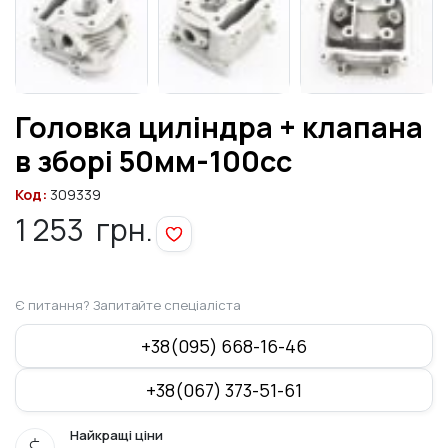
Головка циліндра + клапана
в зборі 50мм-100cc
Код:
309339
1 253
грн.
Є питання? Запитайте спеціаліста
+38(095) 668-16-46
+38(067) 373-51-61
Найкращі ціни