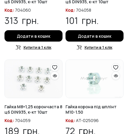
цб DIN935, к-кт 10шт
цб DIN935, к-кт 10шт
Код:
704060
Код:
704058
313
грн.
101
грн.
Додати в кошик
Додати в кошик
Купити в 1 клік
Купити в 1 клік
Гайка М8×1,25 корончаста 8
Гайка корона під шплінт
цб DIN935, к-кт 10шт
M10-1.50
Код:
704059
Код:
AT-025096
189
грн.
72
грн.