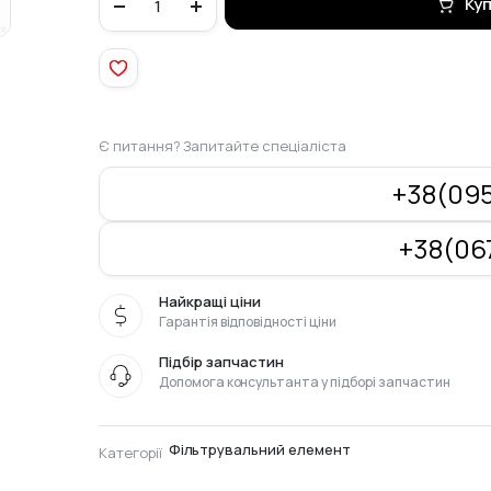
Ку
повітряний
GY6
50
картридж
#OEM
quantity
Є питання? Запитайте спеціаліста
+38(095
+38(067
Найкращі ціни
Гарантія відповідності ціни
Підбір запчастин
Допомога консультанта у підборі запчастин
Фільтрувальний елемент
Категорії