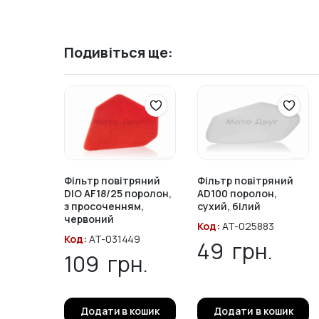
Подивіться ще:
Фільтр повітряний
Фільтр повітряний
DIO AF18/25 поролон,
AD100 поролон,
з просоченням,
сухий, білий
червоний
Код:
AT-025883
Код:
AT-031449
49
грн.
109
грн.
Додати в кошик
Додати в кошик