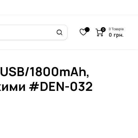
0 Товарів
0
0
грн.
 USB/1800mAh,
ежими #DEN-032