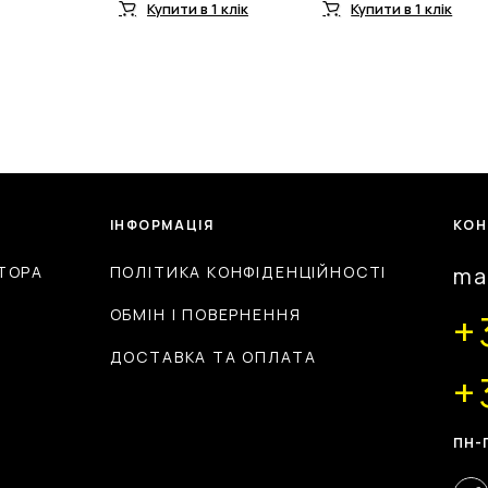
150
130
Купити в 1 клік
Купити в 1 клік
грн..
грн..
ІНФОРМАЦІЯ
КОН
ТОРА
ПОЛІТИКА КОНФІДЕНЦІЙНОСТІ
ma
ОБМІН І ПОВЕРНЕННЯ
+
ДОСТАВКА ТА ОПЛАТА
+
ПН-П