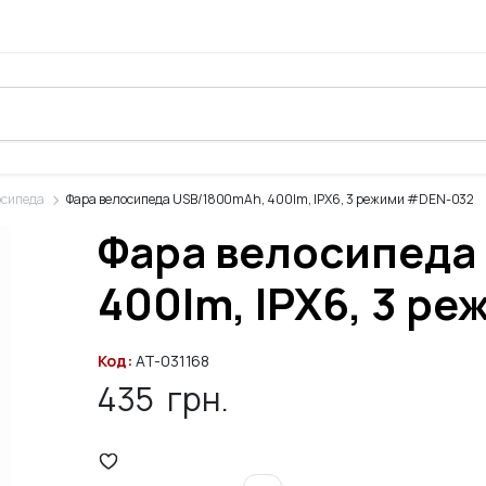
осипеда
Фара велосипеда USB/1800mAh, 400lm, IPX6, 3 режими #DEN-032
Фара велосипеда
400lm, IPX6, 3 р
Код:
AT-031168
435
грн.