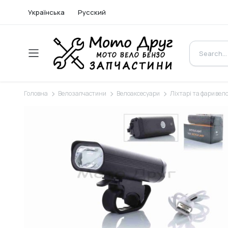
Українська
Русский
Головна
Велозапчастини
Велоаксесуари
Ліхтарі та фари вел