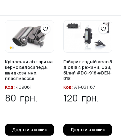
Кріплення ліхтаря на
Габарит задній вело 5
кермо велосипеда,
діодів 4 режими, USB,
швидкознімне,
білий #DC-918 #DEN-
пластмасове
018
Код:
409061
Код:
AT-031167
80
грн.
120
грн.
а
Додати в кошик
Додати в кошик