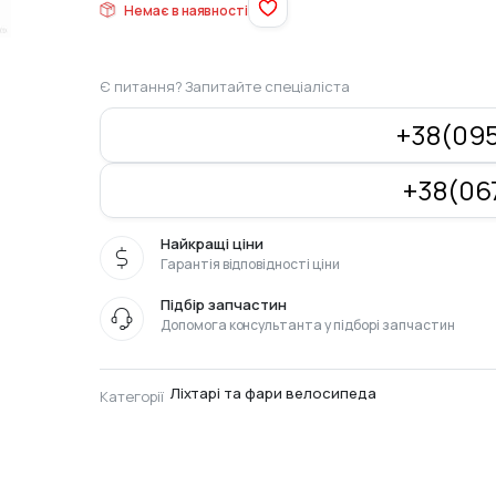
Немає в наявності
Є питання? Запитайте спеціаліста
+38(095
+38(067
Найкращі ціни
Гарантія відповідності ціни
Підбір запчастин
Допомога консультанта у підборі запчастин
Ліхтарі та фари велосипеда
Категорії