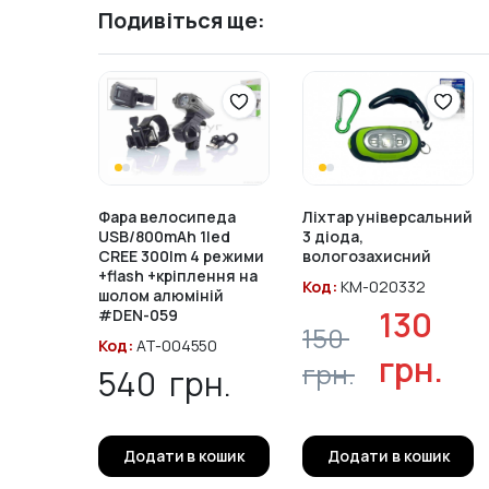
Подивіться ще:
Фара велосипеда
Ліхтар універсальний
USB/800mAh 1led
3 діода,
CREE 300lm 4 режими
вологозахисний
+flash +кріплення на
Код:
KM-020332
шолом алюміній
130
#DEN-059
150
Код:
AT-004550
грн.
грн.
540
грн.
Оригінальн
Поточна
ціна:
ціна:
Додати в кошик
Додати в кошик