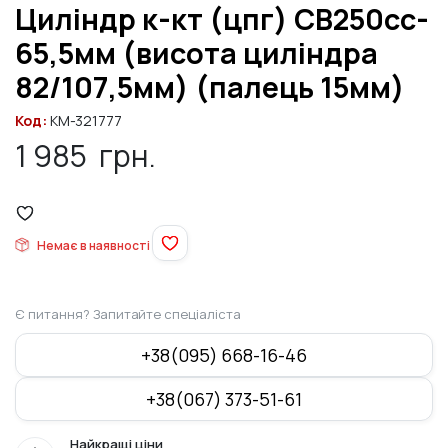
Циліндр к-кт (цпг) CB250cc-
65,5мм (висота циліндра
82/107,5мм) (палець 15мм)
Код:
KM-321777
1 985
грн.
Немає в наявності
Є питання? Запитайте спеціаліста
+38(095) 668-16-46
+38(067) 373-51-61
Найкращі ціни