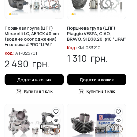
Поршнева група (ЦПГ)
Поршнева група (ЦПГ)
Minarelli LC, AEROX 40mm
Piaggio VESPA, CIAO,
(водяне охолодження)
BRAVO, SI D38.20, p10 “LIPAI”
+головка #PRO “LIPAI”
Код:
KM-033212
Код:
AT-025701
1 310
грн.
2 490
грн.
Додати в кошик
Додати в кошик
Купити в 1 клік
Купити в 1 клік