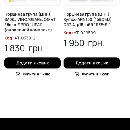
Поршнева група (ЦПГ)
Поршнева група (ЦПГ)
SA36J VINO/GEAR/JOG 4T
Kymco ARN150 (158QMJ)
38mm #PRO “LIPAI”
D57.4, p15, h69 “SEE-SL”
(оновлений комплект)
Код:
AT-029599
Код:
AT-033012
1 950
грн.
1 830
грн.
Додати в кошик
Додати в кошик
Купити в 1 клік
Купити в 1 клік