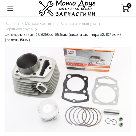
0
Головна
Мотозапчастини
Запчастини двигуна
Поршнева група
Циліндр к-кт (цпг) CB250cc-65,5мм (висота циліндра 82/107,5мм)
(палець 15мм)