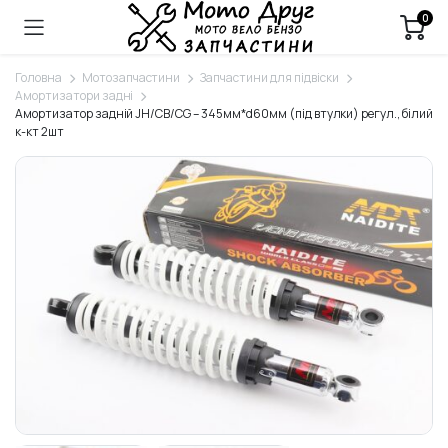
0
Головна
Мотозапчастини
Запчастини для підвіски
Амортизатори задні
Амортизатор задній JH/CB/CG – 345мм*d60мм (під втулки) регул., білий
к-кт 2шт