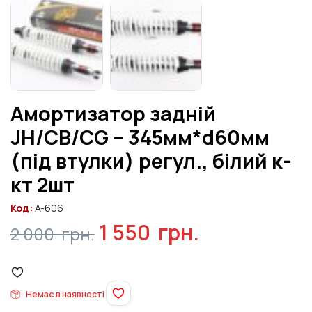
Амортизатор задній
JH/CB/CG – 345мм*d60мм
(під втулки) регул., білий к-
кт 2шт
Код:
A-606
Оригінальна
Поточна
1 550
грн.
2 000
грн.
ціна:
ціна:
2
1
Немає в наявності