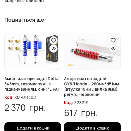
Амортизатори задні
Подивіться ще:
Амортизатори задні Delta
Амортизатор задній
345mm, газомасляні, з
GY6/Honda – 280мм*d51мм
підкачуванням, сині “LIPAI”
(втулка 10мм / вилка 8мм)
регул., червоний
Код:
KM-011362
Код:
328219
2 370
грн.
617
грн.
Додати в кошик
Додати в кошик