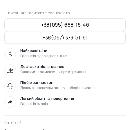
000
550
грн..
грн..
Є питання? Запитайте спеціаліста
+38(095) 668-16-46
+38(067) 373-51-61
Найкращі ціни
Гарантія відповідності ціни
Доставка післяплатою
Оплачуйте замовлення при отриманні
Підбір запчастин
Допомога консультанта у підборі запчастин
Легкий обмін та повернення
Гарантія 14 днів
Категорії