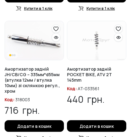
Купити в 1 клік
Купити в 1 клік
Амортизатор задній
Амортизатор задній
JH/CB/CG – 335мм*d55мм
POCKET BIKE, ATV 2T
(втулка 12мм / втулка
145mm
10мм) зі склянкою регул.,
Код:
AT-033561
хром
440
грн.
Код:
318003
716
грн.
Додати в кошик
Додати в кошик