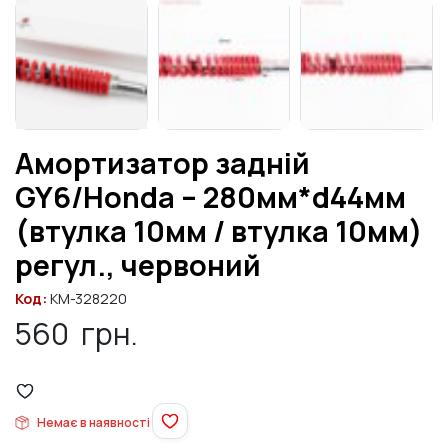
Амортизатор задній
GY6/Honda – 280мм*d44мм
(втулка 10мм / втулка 10мм)
регул., червоний
Код:
KM-328220
560
грн.
Немає в наявності