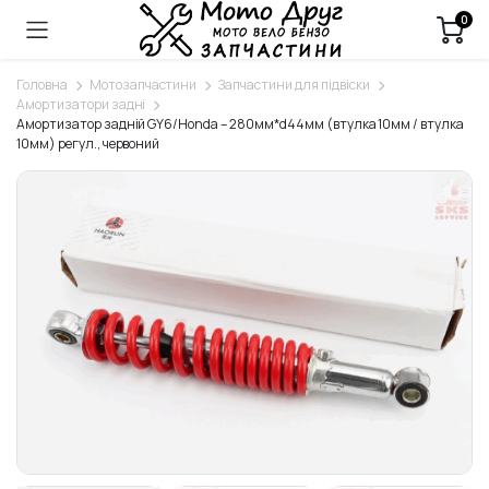
0
Головна
Мотозапчастини
Запчастини для підвіски
Амортизатори задні
Амортизатор задній GY6/Honda – 280мм*d44мм (втулка 10мм / втулка
10мм) регул., червоний