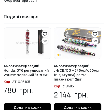
Амортизатори задні
Подивіться ще:
Амортизатор задній
Амортизатор задній
Honda, GY6 регульований
JH/CB/CG – 345мм*d60мм
290mm червоний “KIYOSHI”
(під втулки) регул.,
плазма к-кт 2шт
Код:
AT-026105
Код:
318485
780
грн.
2 144
грн.
Додати в кошик
Додати в кошик