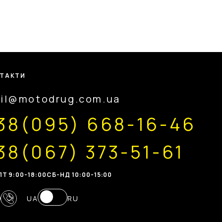
ТАКТИ
il@motodrug.com.ua
38(095) 668-16-46
38(067) 373-51-61
Т 9:00-18:00
CБ-НД 10:00-15:00
UA
RU