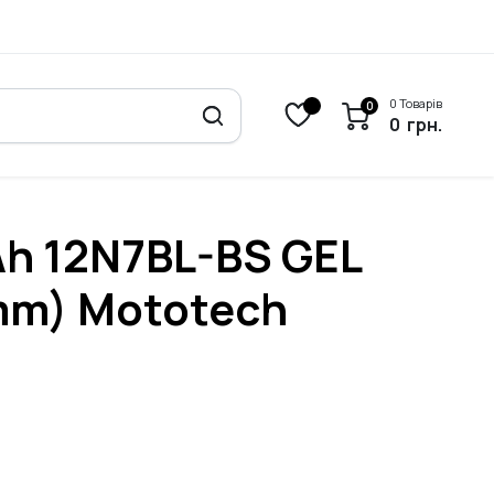
0 Товарів
0
0
грн.
h 12N7BL-BS GEL
m) Mototech