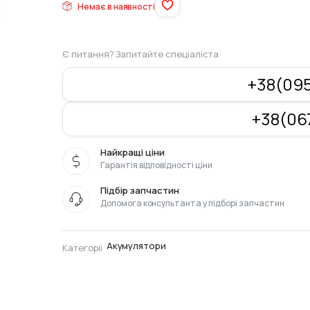
Немає в наявності
Є питання? Запитайте спеціаліста
+38(095
+38(067
Найкращі ціни
Гарантія відповідності ціни
Підбір запчастин
Допомога консультанта у підборі запчастин
Акумулятори
Категорії