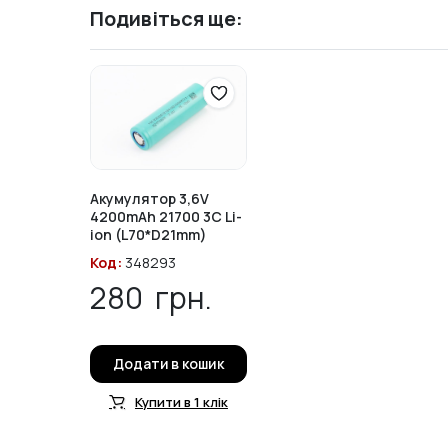
Подивіться ще:
Акумулятор 3,6V
4200mAh 21700 3C Li-
ion (L70*D21mm)
Код:
348293
280
грн.
Додати в кошик
Купити в 1 клік