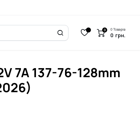
0 Товарів
0
0
грн.
2V 7A 137-76-128mm
2026)