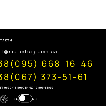
ТАКТИ
il@motodrug.com.ua
38(095) 668-16-46
38(067) 373-51-61
Т 9:00-18:00
CБ-НД 10:00-15:00
UA
RU