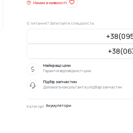
Немає в наявності
Є питання? Запитайте спеціаліста
+38(095
+38(067
Найкращі ціни
Гарантія відповідності ціни
Підбір запчастин
Допомога консультанта у підборі запчастин
Акумулятори
Категорії