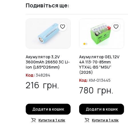
Подивіться ще:
Акумулятор 3,2V
Акумулятор GEL 12V
3600mAh 26650 3C Li-
4A 113-70-85mm
ion (L65*D26mm)
YTX4L-BS “MSU”
(2026)
Код:
348284
Код:
KM-013445
216
грн.
780
грн.
Додати в кошик
Додати в кошик
Купити в 1 клік
Купити в 1 клік