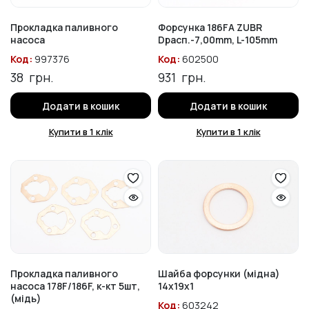
Прокладка паливного
Форсунка 186FA ZUBR
насоса
Dрасп.-7,00mm, L-105mm
Код:
997376
Код:
602500
38
грн.
931
грн.
Додати в кошик
Додати в кошик
Купити в 1 клік
Купити в 1 клік
Прокладка паливного
Шайба форсунки (мідна)
насоса 178F/186F, к-кт 5шт,
14х19х1
(мідь)
Код:
603242