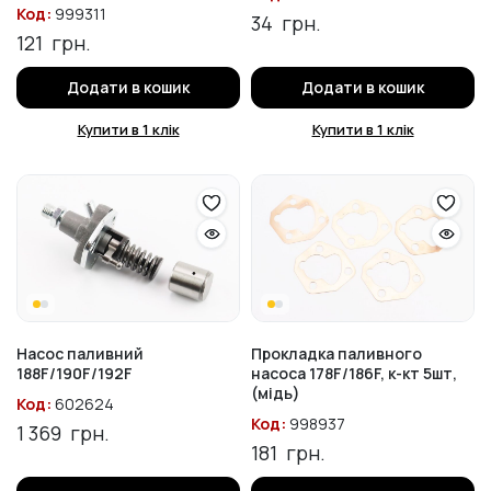
Код:
999311
34
грн.
121
грн.
Додати в кошик
Додати в кошик
Купити в 1 клік
Купити в 1 клік
Насос паливний
Прокладка паливного
188F/190F/192F
насоса 178F/186F, к-кт 5шт,
(мідь)
Код:
602624
Код:
998937
1 369
грн.
181
грн.