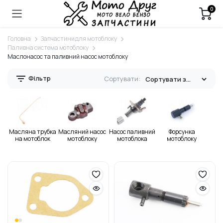
0
Головна
Запчастини для мотоблоку
Паливна система мотоблоку
Маслонасос та паливний насос мотоблоку
Фільтр
Сортувати:
Масляна трубка
Масляний насос
Насос паливний
Форсунка
на мотоблок
мотоблоку
мотоблока
мотоблоку