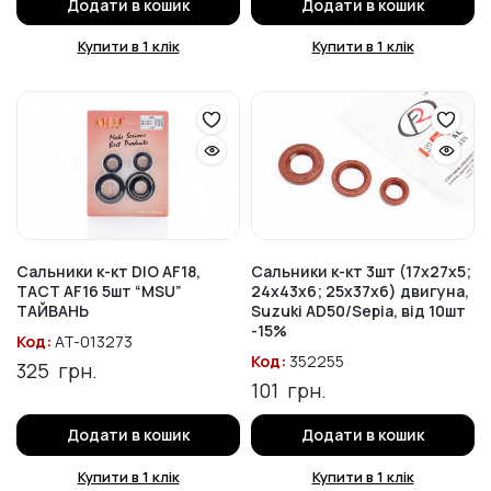
Додати в кошик
Додати в кошик
Купити в 1 клік
Купити в 1 клік
Сальники к-кт DIO AF18,
Сальники к-кт 3шт (17x27x5;
TACT AF16 5шт “MSU”
24x43x6; 25x37x6) двигуна,
ТАЙВАНЬ
Suzuki AD50/Sepia, від 10шт
-15%
Код:
AT-013273
Код:
352255
325
грн.
101
грн.
Додати в кошик
Додати в кошик
Купити в 1 клік
Купити в 1 клік