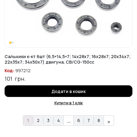
Сальники к-кт 6шт (6,5×14,5×7; 14x28x7; 16x28x7; 20x34x7;
22x35x7; 34x50x7) двигуна, CB/CG-150cc
Код:
997212
101
грн.
Додати в кошик
Купити в 1 клік
…
1
2
3
4
6
7
8
»