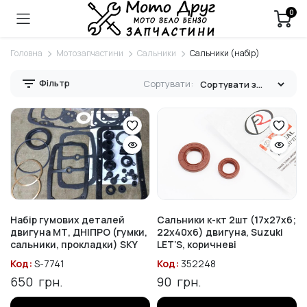
0
Головна
Мотозапчастини
Сальники
Сальники (набір)
Фільтр
Сортувати:
Набір гумових деталей
Сальники к-кт 2шт (17x27x6;
двигуна МТ, ДНІПРО (гумки,
22x40x6) двигуна, Suzuki
сальники, прокладки) SKY
LET’S, коричневі
Код:
S-7741
Код:
352248
650
грн.
90
грн.