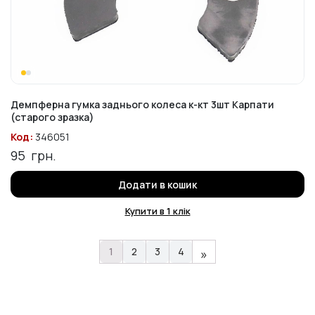
Демпферна гумка заднього колеса к-кт 3шт Карпати
(старого зразка)
Код:
346051
95
грн.
Додати в кошик
Купити в 1 клік
1
2
3
4
»