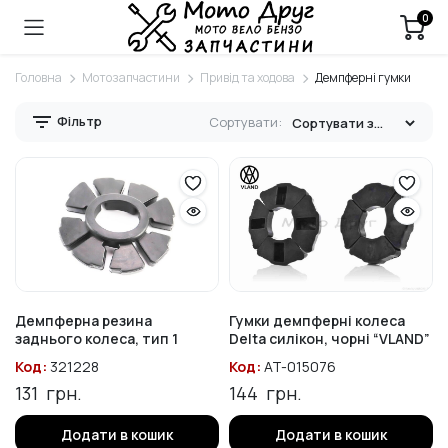
0
Головна
Мотозапчастини
Привід та ходова
Демпферні гумки
Фільтр
Сортувати:
Демпферна резина
Гумки демпферні колеса
заднього колеса, тип 1
Delta силікон, чорні “VLAND”
Код:
321228
Код:
AT-015076
131
грн.
144
грн.
Додати в кошик
Додати в кошик