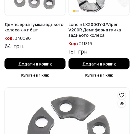
Демпферна гумка заднього
Loncin LX200GY-3/Viper
колеса к-кт 6шт
V200R Демпферна гумка
заднього колеса
Код:
340096
Код:
211816
64
грн.
181
грн.
Додати в кошик
Додати в кошик
Купити в 1 клік
Купити в 1 клік