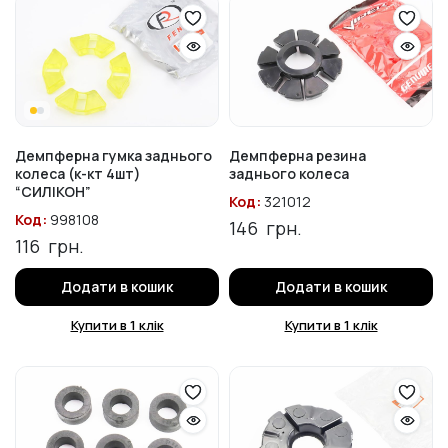
Демпферна гумка заднього
Демпферна резина
колеса (к-кт 4шт)
заднього колеса
“СИЛІКОН”
Код:
321012
Код:
998108
146
грн.
116
грн.
Додати в кошик
Додати в кошик
Купити в 1 клік
Купити в 1 клік