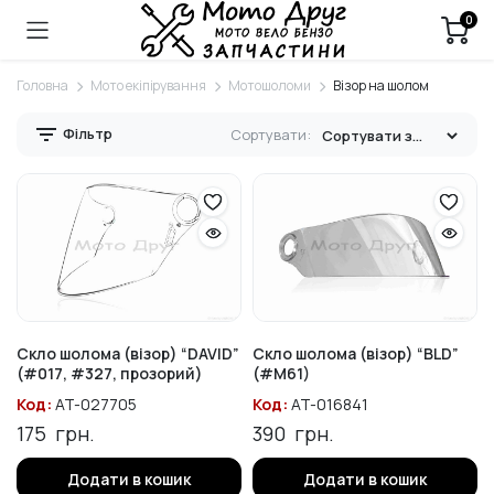
0
Головна
Мото екіпірування
Мотошоломи
Візор на шолом
Фільтр
Сортувати:
Скло шолома (візор) “DAVID”
Скло шолома (візор) “BLD”
(#017, #327, прозорий)
(#M61)
Код:
AT-027705
Код:
AT-016841
175
грн.
390
грн.
Додати в кошик
Додати в кошик