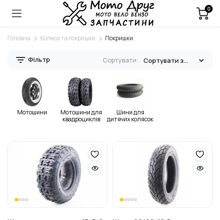
0
Головна
Колеса та покришки
Покришки
Фільтр
Сортувати:
Мотошини
Мотошини для
Шини для
квадроциклів
дитячих колясок