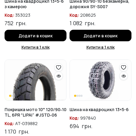
Шина на квадроцикл 13×5-6
Шина 90/90-10 безкамерна,
з камерою
дорожня SY-S007
Код:
353023
Код:
208625
752
грн.
1 082
грн.
Додати в кошик
Додати в кошик
Купити в 1 клік
Купити в 1 клік
Покришка мото 10″ 120/90‑10
Шина на квадроцикл 13×5-6
TL, 6PR “LIPAI” #JSTD‑06
Код:
997840
Код:
AT-039882
694
грн.
1 170
грн.