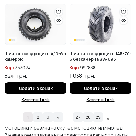
Шина на квадроцикл 4,10-6 з
Шина на квадроцикл 145×70-
камерою
6 безкамерна SW-696
Код:
353024
Код:
997838
824
грн.
1 038
грн.
Додати в кошик
Додати в кошик
Купити в 1 клік
Купити в 1 клік
…
1
2
3
4
27
28
29
»
Мотошина и резина на скутер мотоцикл или мопед
В наше время такие виды транспорта как мотоциклы,