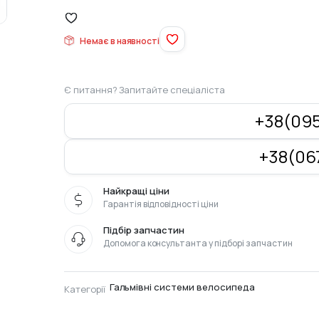
Немає в наявності
Є питання? Запитайте спеціаліста
+38(095
+38(067
Найкращі ціни
Гарантія відповідності ціни
Підбір запчастин
Допомога консультанта у підборі запчастин
Гальмівні системи велосипеда
Категорії