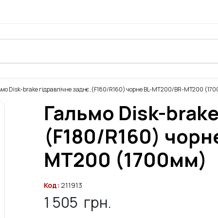
мо Disk-brake гідравлічне заднє,(F180/R160) чорне BL-MT200/BR-MT200 (17
Гальмо Disk-brake
(F180/R160) чорн
MT200 (1700мм)
Код:
211913
1 505
грн.