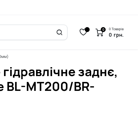
0 Товарів
0
0
грн.
00мм)
 гідравлічне заднє,
е BL-MT200/BR-