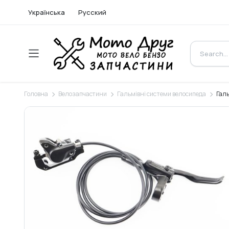
Українська
Русский
Головна
Велозапчастини
Гальмівні системи велосипеда
Галь